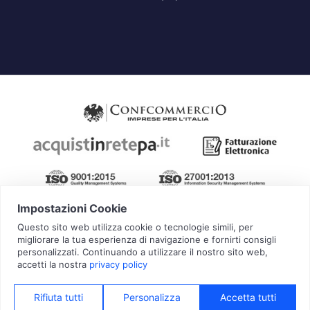
Pagamenti Sicuri:
Contit è un Brand di
Overbi S.r.l.
| ©
2026 Tutti i diritti riservati | P.IVA:
09351560967