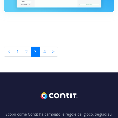
<
1
2
3
4
>
Scopri come Contit ha cambiato le regole del gioco. Seguici sui